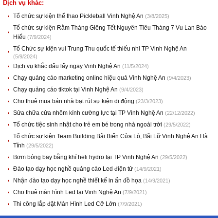
Dịch vụ khác:
Tổ chức sự kiện thể thao Pickleball Vinh Nghệ An
(3/8/2025)
Tổ chức sự kiện Rằm Tháng Giêng Tết Nguyên Tiêu Tháng 7 Vu Lan Báo
Hiếu
(7/9/2024)
Tổ Chức sự kiện vui Trung Thu quốc tế thiếu nhi TP Vinh Nghệ An
(5/9/2024)
Dịch vụ khắc dấu lấy ngay Vinh Nghệ An
(11/5/2024)
Chạy quảng cáo marketing online hiệu quả Vinh Nghệ An
(9/4/2023)
Chạy quảng cáo tiktok tại Vinh Nghệ An
(9/4/2023)
Cho thuê mua bán nhà bạt rút sự kiện di động
(23/3/2023)
Sửa chữa cửa nhôm kính cường lực tại TP Vinh Nghệ An
(22/12/2022)
Tổ chức tiệc sinh nhật cho trẻ em bé trong nhà ngoài trời
(29/5/2022)
Tổ chức sự kiện Team Building Bãi Biển Cửa Lò, Bãi Lữ Vinh Nghệ An Hà
Tĩnh
(29/5/2022)
Bơm bóng bay bằng khí heli hydro tại TP Vinh Nghệ An
(29/5/2022)
Đào tạo dạy học nghề quảng cáo Led điện tử
(14/9/2021)
Nhận đào tạo dạy học nghề thiết kế in ấn đồ họa
(14/9/2021)
Cho thuê màn hình Led tại Vinh Nghệ An
(7/9/2021)
Thi công lắp đặt Màn Hình Led Cỡ Lớn
(7/9/2021)