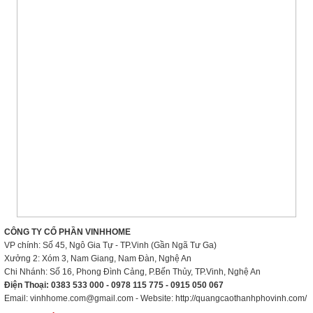
CÔNG TY CỔ PHẦN VINHHOME
VP chính: Số 45, Ngô Gia Tự - TP.Vinh (Gần Ngã Tư Ga)
Xưởng 2: Xóm 3, Nam Giang, Nam Đàn, Nghệ An
Chi Nhánh: Số 16, Phong Đình Cảng, P.Bến Thủy, TP.Vinh, Nghệ An
Điện Thoại: 0383 533 000 - 0978 115 775 - 0915 050 067
Email: vinhhome.com@gmail.com - Website: http://quangcaothanhphovinh.com/