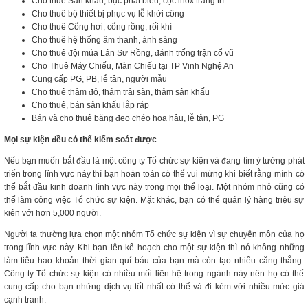
Cho thuê Sân khấu, bục phát biểu, cọc inox trang trí
Cho thuê bộ thiết bị phục vụ lễ khởi công
Cho thuê Cổng hơi, cổng rồng, rối khí
Cho thuê hệ thống âm thanh, ánh sáng
Cho thuê đội múa Lân Sư Rồng, đánh trống trận cổ vũ
Cho Thuê Máy Chiếu, Màn Chiếu tại TP Vinh Nghệ An
Cung cấp PG, PB, lễ tân, người mẫu
Cho thuê thảm đỏ, thảm trải sàn, thảm sân khấu
Cho thuê, bán sân khấu lắp ráp
Bán và cho thuê băng đeo chéo hoa hậu, lễ tân, PG
Mọi sự kiện đều có thể kiểm soát được
Nếu bạn muốn bắt đầu là một công ty Tổ chức sự kiện và đang tìm ý tưởng phát
triển trong lĩnh vực này thì bạn hoàn toàn có thể vui mừng khi biết rằng mình có
thể bắt đầu kinh doanh lĩnh vực này trong mọi thể loại. Một nhóm nhỏ cũng có
thể làm công việc Tổ chức sự kiện. Mặt khác, bạn có thể quản lý hàng triệu sự
kiện với hơn 5,000 người.
Người ta thường lựa chọn một nhóm Tổ chức sự kiện vì sự chuyên môn của họ
trong lĩnh vực này. Khi bạn lên kế hoạch cho một sự kiện thì nó không những
làm tiêu hao khoản thời gian quí báu của bạn mà còn tạo nhiều căng thẳng.
Công ty Tổ chức sự kiện có nhiều mối liên hệ trong ngành này nên họ có thể
cung cấp cho bạn những dịch vụ tốt nhất có thể và đi kèm với nhiều mức giá
cạnh tranh.