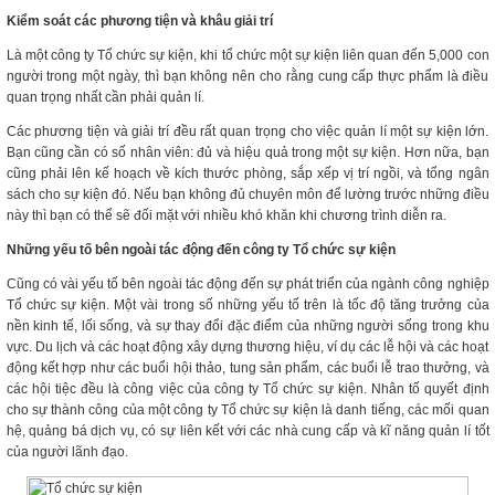
Kiểm soát các phương tiện và khâu giải trí
Là một công ty Tổ chức sự kiện, khi tổ chức một sự kiện liên quan đến 5,000 con
người trong một ngày, thì bạn không nên cho rằng cung cấp thực phẩm là điều
quan trọng nhất cần phải quản lí.
Các phương tiện và giải trí đều rất quan trọng cho việc quản lí một sự kiện lớn.
Bạn cũng cần có số nhân viên: đủ và hiệu quả trong một sự kiện. Hơn nữa, bạn
cũng phải lên kế hoạch về kích thước phòng, sắp xếp vị trí ngồi, và tổng ngân
sách cho sự kiện đó. Nếu bạn không đủ chuyên môn để lường trước những điều
này thì bạn có thể sẽ đối mặt với nhiều khó khăn khi chương trình diễn ra.
Những yếu tố bên ngoài tác động đến công ty Tổ chức sự kiện
Cũng có vài yếu tố bên ngoài tác động đến sự phát triển của ngành công nghiệp
Tổ chức sự kiện. Một vài trong số những yếu tố trên là tốc độ tăng trưởng của
nền kinh tế, lối sống, và sự thay đổi đặc điểm của những người sống trong khu
vực. Du lịch và các hoạt động xây dựng thương hiệu, ví dụ các lễ hội và các hoạt
động kết hợp như các buổi hội thảo, tung sản phẩm, các buổi lễ trao thưởng, và
các hội tiệc đều là công việc của công ty Tổ chức sự kiện. Nhân tố quyết định
cho sự thành công của một công ty Tổ chức sự kiện là danh tiếng, các mối quan
hệ, quảng bá dịch vụ, có sự liên kết với các nhà cung cấp và kĩ năng quản lí tốt
của người lãnh đạo.