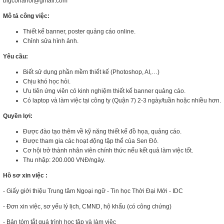
bigcohanoi@gmail.com
Mô tả công việc:
Thiết kế banner, poster quảng cáo online.
Chỉnh sửa hình ảnh.
Yêu cầu:
Biết sử dụng phần mềm thiết kế (Photoshop, AI,…)
Chịu khó học hỏi.
Ưu tiên ứng viên có kinh nghiệm thiết kế banner quảng cáo.
Có laptop và làm việc tại công ty (Quận 7) 2-3 ngày/tuần hoặc nhiều hơn.
Quyền lợi:
Được đào tạo thêm về kỹ năng thiết kế đồ họa, quảng cáo.
Được tham gia các hoạt động tập thể của Sen Đỏ.
Cơ hội trở thành nhân viên chính thức nếu kết quả làm việc tốt.
Thu nhập: 200.000 VNĐ/ngày.
Hồ sơ xin việc :
- Giấy giới thiệu Trung tâm Ngoại ngữ - Tin học Thời Đại Mới - IDC
- Đơn xin việc, sơ yếu lý lịch, CMND, hộ khẩu (có công chứng)
- Bản tóm tắt quá trình học tập và làm việc