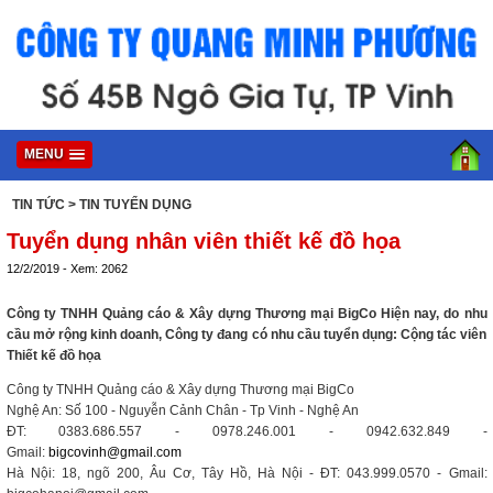
MENU
TIN TỨC
> TIN TUYỂN DỤNG
Tuyển dụng nhân viên thiết kế đồ họa
12/2/2019 - Xem: 2062
Công ty TNHH Quảng cáo & Xây dựng Thương mại BigCo Hiện nay, do nhu
cầu mở rộng kinh doanh, Công ty đang có nhu cầu tuyển dụng: Cộng tác viên
Thiết kế đồ họa
Công ty TNHH Quảng cáo & Xây dựng Thương mại BigCo
Nghệ An: Số 100 - Nguyễn Cảnh Chân - Tp Vinh - Nghệ An
ĐT: 0383.686.557 - 0978.246.001 - 0942.632.849 -
Gmail:
bigcovinh@gmail.com
Hà Nội: 18, ngõ 200, Âu Cơ, Tây Hồ, Hà Nội - ĐT: 043.999.0570 - Gmail: