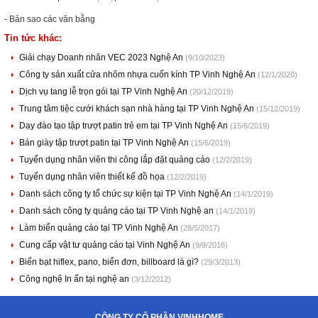
- Bản sao các văn bằng
Tin tức khác:
Giải chạy Doanh nhân VEC 2023 Nghệ An
(9/10/2023)
Công ty sản xuất cửa nhôm nhựa cuốn kính TP Vinh Nghệ An
(12/1/2020)
Dịch vụ tang lễ trọn gói tại TP Vinh Nghệ An
(20/12/2019)
Trung tâm tiệc cưới khách sạn nhà hàng tại TP Vinh Nghệ An
(15/12/2019)
Dạy đào tạo tập trượt patin trẻ em tại TP Vinh Nghệ An
(15/6/2019)
Bán giày tập trượt patin tại TP Vinh Nghệ An
(15/6/2019)
Tuyển dụng nhân viên thi công lắp đặt quảng cáo
(12/2/2019)
Tuyển dụng nhân viên thiết kế đồ họa
(12/2/2019)
Danh sách công ty tổ chức sự kiện tại TP Vinh Nghệ An
(14/1/2019)
Danh sách công ty quảng cáo tại TP Vinh Nghệ an
(14/1/2019)
Làm biển quảng cáo tại TP Vinh Nghệ An
(28/5/2017)
Cung cấp vật tư quảng cáo tại Vinh Nghệ An
(9/9/2016)
Biển bạt hiflex, pano, biển đơn, billboard là gì?
(29/3/2013)
Công nghệ In ấn tại nghệ an
(3/12/2012)
CÔNG TY CỔ PHẦN VINHHOME