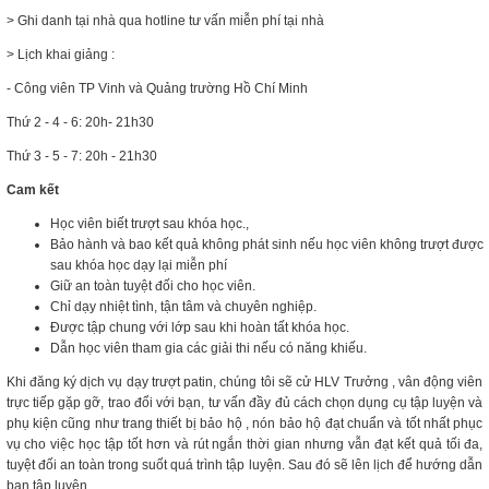
> Ghi danh tại nhà qua hotline tư vấn miễn phí tại nhà
> Lịch khai giảng :
- Công viên TP Vinh và Quảng trường Hồ Chí Minh
Thứ 2 - 4 - 6: 20h- 21h30
Thứ 3 - 5 - 7: 20h - 21h30
Cam kết
Học viên biết trượt sau khóa học.,
Bảo hành và bao kết quả không phát sinh nếu học viên không trượt được
sau khóa học dạy lại miễn phí
Giữ an toàn tuyệt đối cho học viên.
Chỉ dạy nhiệt tình, tận tâm và chuyên nghiệp.
Được tập chung với lớp sau khi hoàn tất khóa học.
Dẫn học viên tham gia các giải thi nếu có năng khiếu.
Khi đăng ký dịch vụ dạy trượt patin, chúng tôi sẽ cử HLV Trưởng , vân động viên
trực tiếp gặp gỡ, trao đổi với bạn, tư vấn đầy đủ cách chọn dụng cụ tập luyện và
phụ kiện cũng như trang thiết bị bảo hộ , nón bảo hộ đạt chuẩn và tốt nhất phục
vụ cho việc học tập tốt hơn và rút ngắn thời gian nhưng vẫn đạt kết quả tối đa,
tuyệt đối an toàn trong suốt quá trình tập luyện. Sau đó sẽ lên lịch để hướng dẫn
bạn tập luyện.