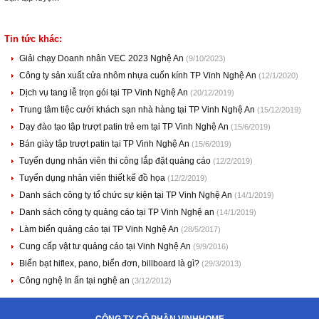
Tin tức khác:
Giải chạy Doanh nhân VEC 2023 Nghệ An
(9/10/2023)
Công ty sản xuất cửa nhôm nhựa cuốn kính TP Vinh Nghệ An
(12/1/2020)
Dịch vụ tang lễ trọn gói tại TP Vinh Nghệ An
(20/12/2019)
Trung tâm tiệc cưới khách sạn nhà hàng tại TP Vinh Nghệ An
(15/12/2019)
Dạy đào tạo tập trượt patin trẻ em tại TP Vinh Nghệ An
(15/6/2019)
Bán giày tập trượt patin tại TP Vinh Nghệ An
(15/6/2019)
Tuyển dụng nhân viên thi công lắp đặt quảng cáo
(12/2/2019)
Tuyển dụng nhân viên thiết kế đồ họa
(12/2/2019)
Danh sách công ty tổ chức sự kiện tại TP Vinh Nghệ An
(14/1/2019)
Danh sách công ty quảng cáo tại TP Vinh Nghệ an
(14/1/2019)
Làm biển quảng cáo tại TP Vinh Nghệ An
(28/5/2017)
Cung cấp vật tư quảng cáo tại Vinh Nghệ An
(9/9/2016)
Biển bạt hiflex, pano, biển đơn, billboard là gì?
(29/3/2013)
Công nghệ In ấn tại nghệ an
(3/12/2012)