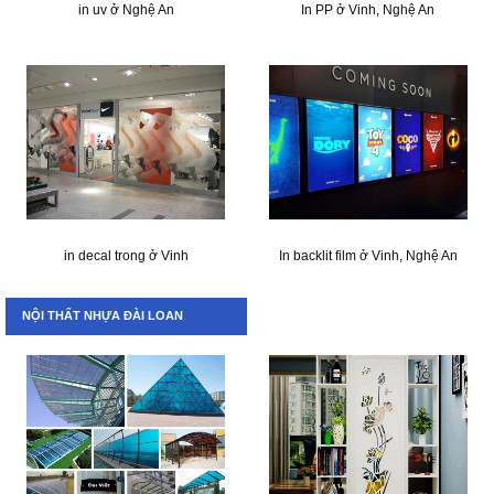
in uv ở Nghệ An
In PP ở Vinh, Nghệ An
in decal trong ở Vinh
In backlit film ở Vinh, Nghệ An
NỘI THẤT NHỰA ĐÀI LOAN