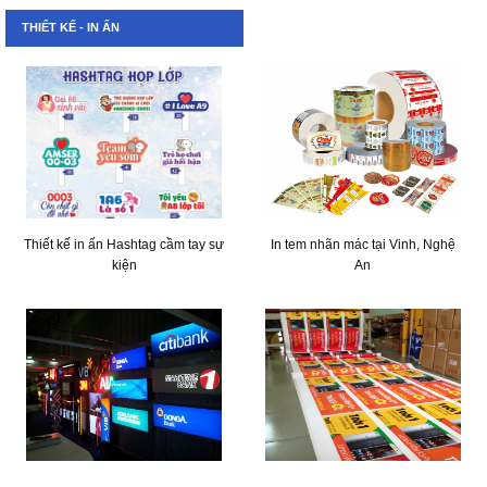
THIẾT KẾ - IN ẤN
Thiết kế in ấn Hashtag cầm tay sự
In tem nhãn mác tại Vinh, Nghệ
kiện
An