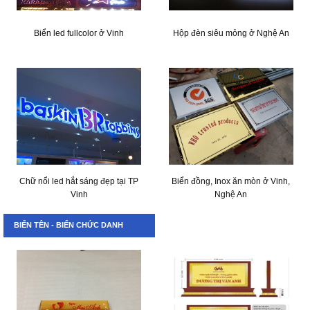
Biển led fullcolor ở Vinh
Hộp đèn siêu mỏng ở Nghệ An
Chữ nổi led hắt sáng đẹp tại TP
Biển đồng, Inox ăn mòn ở Vinh,
Vinh
Nghệ An
BIỂN TÊN - BIỂN CHỨC DANH