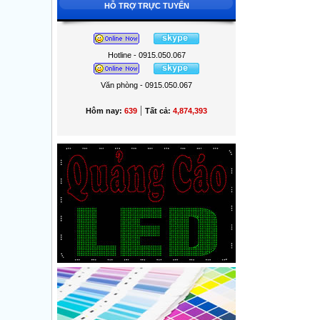
HỖ TRỢ TRỰC TUYẾN
Hotline - 0915.050.067
Văn phòng - 0915.050.067
|
Hôm nay:
639
Tất cả:
4,874,393