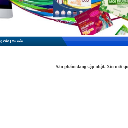
g cáo
|
Mũ nón
Sản phẩm đang cập nhật. Xin mời qua