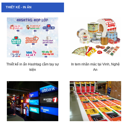
THIẾT KẾ - IN ẤN
Thiết kế in ấn Hashtag cầm tay sự
In tem nhãn mác tại Vinh, Nghệ
kiện
An