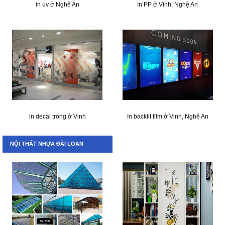
in uv ở Nghệ An
In PP ở Vinh, Nghệ An
in decal trong ở Vinh
In backlit film ở Vinh, Nghệ An
NỘI THẤT NHỰA ĐÀI LOAN