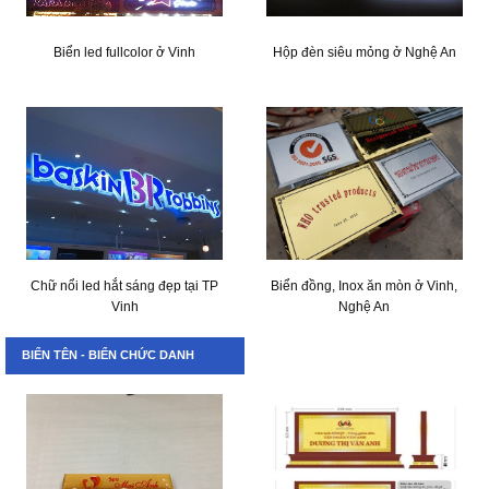
Biển led fullcolor ở Vinh
Hộp đèn siêu mỏng ở Nghệ An
Chữ nổi led hắt sáng đẹp tại TP
Biển đồng, Inox ăn mòn ở Vinh,
Vinh
Nghệ An
BIỂN TÊN - BIỂN CHỨC DANH