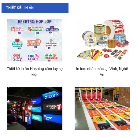
THIẾT KẾ - IN ẤN
Thiết kế in ấn Hashtag cầm tay sự
In tem nhãn mác tại Vinh, Nghệ
kiện
An