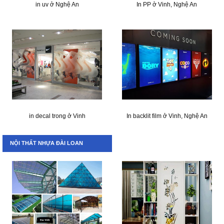
in uv ở Nghệ An
In PP ở Vinh, Nghệ An
in decal trong ở Vinh
In backlit film ở Vinh, Nghệ An
NỘI THẤT NHỰA ĐÀI LOAN