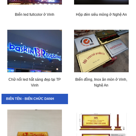
Biển led fullcolor ở Vinh
Hộp đèn siêu mỏng ở Nghệ An
Chữ nổi led hắt sáng đẹp tại TP
Biển đồng, Inox ăn mòn ở Vinh,
Vinh
Nghệ An
BIỂN TÊN - BIỂN CHỨC DANH