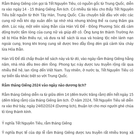
Rằm tháng Giêng còn gọi là Tết Nguyên Tiêu, có nguồn gốc từ Trung Quốc, diễn
ra vào ngày 14 - 15 tháng Giêng Âm lịch. Có nhiều tài liệu cho thấy Tết Nguyên
Tiêu bắt nguồn từ thời Tây Hán, Trung Quốc. Câu chuyện bắt đầu với việc các
cung nữ mỗi khi dịp xuân đến lại nhớ nhà nhưng không thể ra cung thăm gia
đình. Lúc này, một viên sủng thần của Hán Vũ Đế - Đông Phương Sóc đã cảm
động trước tấm lòng của cung nữ và giúp đỡ cô. Ông tung tin thành Trường An
sẽ bị Hỏa thần thiêu rụi, và đưa ra kế sách là vua và hoàng tộc nên lánh nạn
ngoài cung, trong khi trong cung sẽ được treo đầy lồng đèn giả cảnh lửa cháy
lừa Hỏa thần.
Hán Vũ Đế đã chấp thuận kế sách này và từ đó, vào ngày rằm tháng Giêng hằng
năm, nhà nhà đều treo đèn lồng. Phong tục này được lưu truyền rộng rãi qua
nhiều thế hệ, lan rộng đến Việt Nam. Tuy nhiên, ở nước ta, Tết Nguyên Tiêu có
sự biến tấu khác biệt so với Trung Quốc.​​
Rằm tháng Giêng 2024 vào ngày nào dương lịch?
Rằm tháng Giêng diễn ra từ giữa đêm 14 (đêm trước trăng rằm) đến hết ngày 15
(đêm trăng rằm) của tháng Giêng âm lịch. Ở năm 2024, Tết Nguyên Tiêu sẽ diễn
ra vào thứ bảy, ngày 24/02/2024 (Dương lịch), thuận lợi cho mọi người ghé chùa
tỏ lòng thành kính.
Ý nghĩa Tết Nguyên Tiêu, rằm tháng Giêng
Ý nghĩa thực tế của dịp lễ rằm tháng Giêng được lưu truyền rất nhiều trong xã