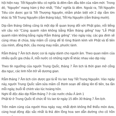
hội hiện nay. Tết Nguyên tiêu có nghĩa là đêm rằm đầu tiên của năm mới. Trong
đó, “Nguyên” mang hàm ý thứ nhất, “Tiêu” nghĩa là đêm. Ngoài ra, Tết Nguyên
Tiêu còn được gọi là Tết Thượng Nguyên, nhằm phân biệt với 2 dịp rằm lớn
khác là Tết Trung Nguyên (rằm tháng bảy), Tết Hạ Nguyên (rằm tháng mười).
Dịp rằm tháng Giêng cũng là một dịp lễ quan trọng đối với Phật giáo, nổi tiếng
với câu nói “Cúng quanh năm không bằng Rằm tháng giêng” hay “Lễ Phật
quanh năm không bằng ngày Rằm tháng giêng”. Vào ngày này, các gia đình sẽ
cùng nhau đi chùa, bày mâm cỗ cúng để tỏ lòng thành kính với Phật và tổ tiên
của mình, đồng thời, cầu mong may mắn, phước lành.
Rằm tháng 7 Âm lịch được coi là ngày dành cho người âm. Theo quan niệm của
nhiều quốc gia châu Á, mỗi nước có những nghi lễ khác nhau vào dịp này.
Theo tín ngưỡng của người Trung Quốc, tháng 7 Âm lịch là thời gian mở cổng
địa ngục, các linh hồn trở về dương gian.
Rằm tháng 7 Âm lịch còn được gọi là lễ Vu lan hay Tết Trung Nguyên. Vào ngày
này, người Trung Quốc sắm sửa mâm cỗ thịnh soạn để dâng lên tổ tiên, ba lần
mỗi ngày, buổi lễ chính vào lúc hoàng hôn.
Nghi lễ độc đáo dịp Rằm tháng 7 ở các nước châu Á ảnh 1
Phật tử ở Trung Quốc tổ chức lễ Vu lan từ ngày 15 đến 30 tháng 7 Âm lịch.
Trên mâm cúng của người Hoa ngày nay, nhất định không thể thiếu món dưa,
cùng hoạt động đặc sắc nhất là thả đèn lồng hoa sen dẫn đường cho cô hồn