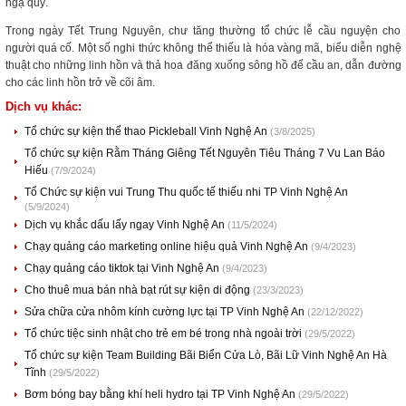
ngạ quỷ.
Trong ngày Tết Trung Nguyên, chư tăng thường tổ chức lễ cầu nguyện cho
người quá cố. Một số nghi thức không thể thiếu là hóa vàng mã, biểu diễn nghệ
thuật cho những linh hồn và thả hoa đăng xuống sông hồ để cầu an, dẫn đường
cho các linh hồn trở về cõi âm.
Dịch vụ khác:
Tổ chức sự kiện thể thao Pickleball Vinh Nghệ An
(3/8/2025)
Tổ chức sự kiện Rằm Tháng Giêng Tết Nguyên Tiêu Tháng 7 Vu Lan Báo
Hiếu
(7/9/2024)
Tổ Chức sự kiện vui Trung Thu quốc tế thiếu nhi TP Vinh Nghệ An
(5/9/2024)
Dịch vụ khắc dấu lấy ngay Vinh Nghệ An
(11/5/2024)
Chạy quảng cáo marketing online hiệu quả Vinh Nghệ An
(9/4/2023)
Chạy quảng cáo tiktok tại Vinh Nghệ An
(9/4/2023)
Cho thuê mua bán nhà bạt rút sự kiện di động
(23/3/2023)
Sửa chữa cửa nhôm kính cường lực tại TP Vinh Nghệ An
(22/12/2022)
Tổ chức tiệc sinh nhật cho trẻ em bé trong nhà ngoài trời
(29/5/2022)
Tổ chức sự kiện Team Building Bãi Biển Cửa Lò, Bãi Lữ Vinh Nghệ An Hà
Tĩnh
(29/5/2022)
Bơm bóng bay bằng khí heli hydro tại TP Vinh Nghệ An
(29/5/2022)