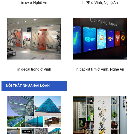
in uv ở Nghệ An
In PP ở Vinh, Nghệ An
in decal trong ở Vinh
In backlit film ở Vinh, Nghệ An
NỘI THẤT NHỰA ĐÀI LOAN