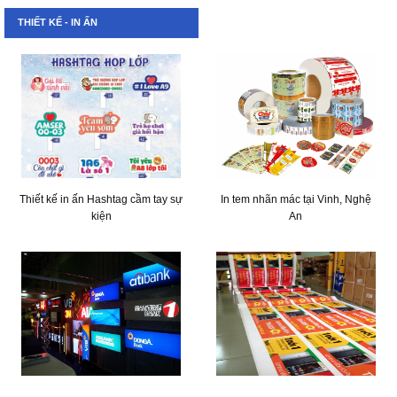
THIẾT KẾ - IN ẤN
Thiết kế in ấn Hashtag cầm tay sự
In tem nhãn mác tại Vinh, Nghệ
kiện
An