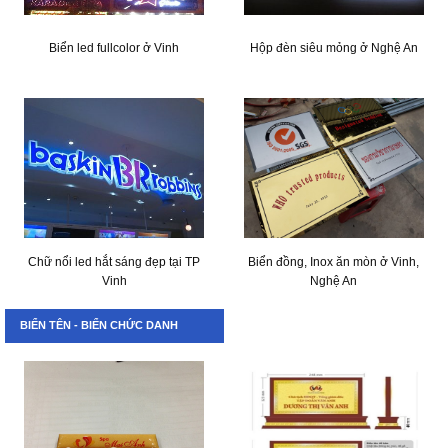
Biển led fullcolor ở Vinh
Hộp đèn siêu mỏng ở Nghệ An
Chữ nổi led hắt sáng đẹp tại TP
Biển đồng, Inox ăn mòn ở Vinh,
Vinh
Nghệ An
BIỂN TÊN - BIỂN CHỨC DANH