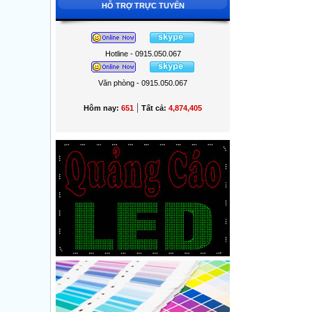
HỖ TRỢ TRỰC TUYẾN
Hotline - 0915.050.067
Văn phòng - 0915.050.067
|
Hôm nay:
651
Tất cả:
4,874,405