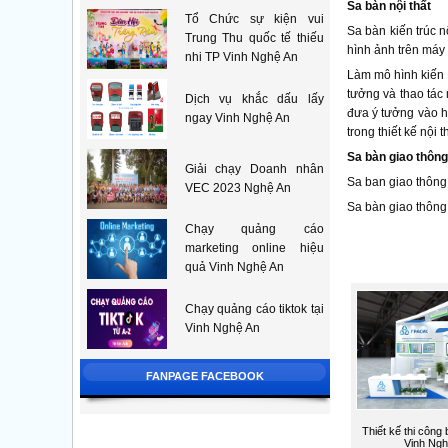
Sa bàn nội thất
Tổ Chức sự kiện vui
Sa bàn kiến trúc n
Trung Thu quốc tế thiếu
hình ảnh trên máy 
nhi TP Vinh Nghệ An
Làm mô hình kiến t
tưởng và thao tác 
Dịch vụ khắc dấu lấy
đưa ý tưởng vào h
ngay Vinh Nghệ An
trong thiết kế nội t
Sa bàn giao thông
Giải chạy Doanh nhân
Sa ban giao thông
VEC 2023 Nghệ An
Sa bàn giao thông 
Chạy quảng cáo
marketing online hiệu
quả Vinh Nghệ An
Chạy quảng cáo tiktok tại
Vinh Nghệ An
FANPAGE FACEBOOK
Thiết kế thi công
Vinh Ngh