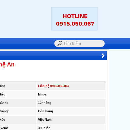
ghệ An
bán:
Liên hệ 0915.050.067
liệu:
Nhựa
hành:
12 tháng
trạng:
Còn hàng
 xứ:
Việt Nam
 xem:
3897 lần