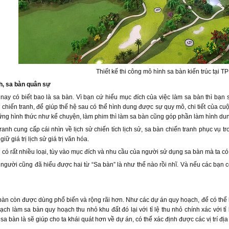
Thiết kế thi công mô hình sa bàn kiến trúc tại 
h, sa bàn quân sự
n nay có biết bao là sa bàn. Vì bạn cứ hiểu mục đích của việc làm sa bàn thì bạ
 chiến tranh, để giúp thế hệ sau có thể hình dung được sự quy mô, chi tiết của cu
ững hình thức như kể chuyện, làm phim thì làm sa bàn cũng góp phần làm hình dun
anh cung cấp cái nhìn về lịch sử chiến tích lịch sử, sa bàn chiến tranh phục vụ tron
giữ giá trị lịch sử giá trị văn hóa.
 có rất nhiều loại, tùy vào mục đích và nhu cầu của người sử dụng sa bàn mà ta có t
người cũng đã hiểu được hai từ “Sa bàn” là như thế nào rồi nhĩ. Và nếu các bạn c
 bàn còn được dùng phổ biến và rộng rãi hơn. Như các dự án quy hoạch, để có thể ba
ạch làm sa bàn quy hoạch thu nhỏ khu đất đó lại với tỉ lệ thu nhỏ chính xác với t
sa bàn là sẽ giúp cho ta khái quát hơn về dự án, có thể xác định được các vị trí đ