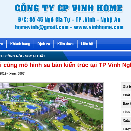
ức
Khách hàng
Dịch vụ
Kiến thức
Liên hệ
 THI CÔNG NỘI - NGOẠI THẤT
hi công mô hình sa bàn kiến trúc tại TP Vinh N
/2019 - Xem: 3897
Giá 
Chất 
Bảo 
Tình 
Xuất
Lượt