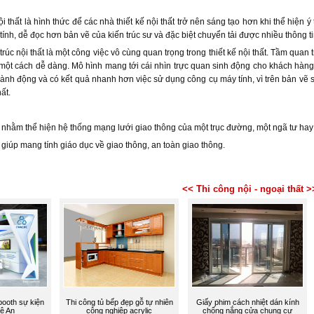
ội thất là hình thức để các nhà thiết kế nội thất trở nên sáng tạo hơn khi thể hiện 
tính, dễ đọc hơn bản vẽ của kiến trúc sư và đặc biệt chuyển tải được nhiều thông t
rúc nội thất là một công việc vô cùng quan trọng trong thiết kế nội thất. Tầm quan 
một cách dễ dàng. Mô hình mang tới cái nhìn trực quan sinh động cho khách hàng 
ành động và có kết quả nhanh hơn việc sử dụng công cụ máy tính, vì trên bản vẽ
hất.
 nhằm thể hiện hệ thống mạng lưới giao thông của một trục đường, một ngã tư hay
giúp mang tính giáo dục về giao thông, an toàn giao thông.
<< Thi công nội - ngoại thất >
 booth sự kiện
Thi công tủ bếp đẹp gỗ tự nhiên
Giấy phim cách nhiệt dán kính
ệ An
công nghiệp acrylic
chống nắng cửa chung cư