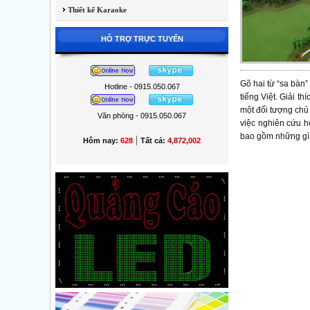
Thiết kế Karaoke
HỖ TRỢ TRỰC TUYẾN
Gõ hai từ “sa bàn”
Hotline - 0915.050.067
tiếng Việt. Giải t
một đối tượng chủ 
Văn phòng - 0915.050.067
việc nghiên cứu h
bao gồm những gì 
|
Hôm nay:
628
Tất cả:
4,872,002