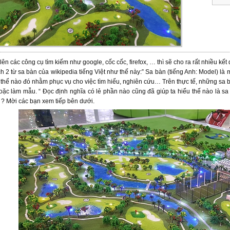
 lên các công cụ tìm kiếm như google, cốc cốc, firefox, … thì sẽ cho ra rất nhiều kế
hích 2 từ sa bàn của wikipedia tiếng Việt như thế này:” Sa bàn (tiếng Anh: Model) là
thể nào đó nhằm phục vụ cho việc tìm hiểu, nghiên cứu… Trên thực tế, những sa bàn
oặc làm mẫu. “ Đọc định nghĩa có lẻ phần nào cũng đã giúp ta hiểu thế nào là sa 
? Mời các bạn xem tiếp bên dưới.