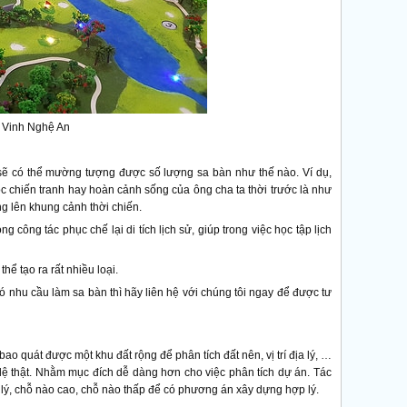
TP Vinh Nghệ An
n sẽ có thể mường tượng được số lượng sa bàn như thế nào. Ví dụ,
ộc chiến tranh hay hoàn cảnh sống của ông cha ta thời trước là như
g lên khung cảnh thời chiến.
g công tác phục chế lại di tích lịch sử, giúp trong việc học tập lịch
hể tạo ra rất nhiều loại.
ó nhu cầu làm sa bàn thì hãy liên hệ với chúng tôi ngay để được tư
o quát được một khu đất rộng để phân tích đất nên, vị trí địa lý, …
ỉ lệ thật. Nhằm mục đích dễ dàng hơn cho việc phân tích dự án. Tác
ịa lý, chỗ nào cao, chỗ nào thấp để có phương án xây dựng hợp lý.