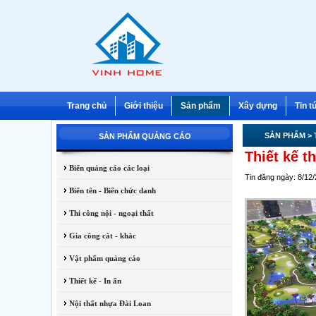
Trang chủ
Giới thiệu
Sản phẩm
Xây dựng
Tin t
SẢN PHẨM
>
SẢN PHẨM QUẢNG CÁO
Thiết kế t
Biển quảng cáo các loại
Tin đăng ngày: 8/12
Biển tên - Biển chức danh
Thi công nội - ngoại thất
Gia công cắt - khắc
Vật phẩm quảng cáo
Thiết kế - In ấn
Nội thất nhựa Đài Loan